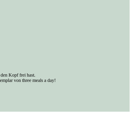
den Kopf frei hast.
emplar von three meals a day!